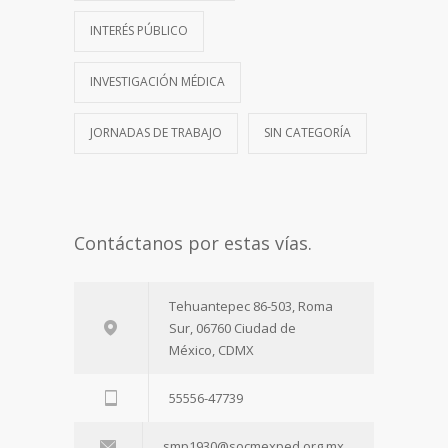
INTERÉS PÚBLICO
INVESTIGACIÓN MÉDICA
JORNADAS DE TRABAJO
SIN CATEGORÍA
Contáctanos por estas vías.
Tehuantepec 86-503, Roma
Sur, 06760 Ciudad de
México, CDMX
55556-47739
smp1930@socmexped.org.mx