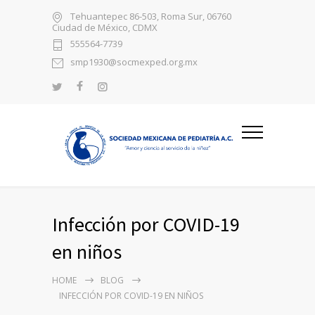
Tehuantepec 86-503, Roma Sur, 06760
Ciudad de México, CDMX
555564-7739
smp1930@socmexped.org.mx
Infección por COVID-19
en niños
HOME
BLOG
INFECCIÓN POR COVID-19 EN NIÑOS