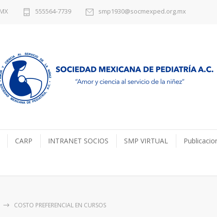
DMX
555564-7739
smp1930@socmexped.org.mx
CARP
INTRANET SOCIOS
SMP VIRTUAL
Publicacio
COSTO PREFERENCIAL EN CURSOS