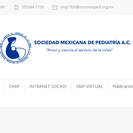
DMX
555564-7739
smp1930@socmexped.org.mx
CARP
INTRANET SOCIOS
SMP VIRTUAL
Publicacio